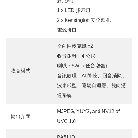
麥克風)
1 x LED 指示燈
2 x Kensington 安全鎖孔
電源接口
全向性麥克風 x2
收音距離：4 公尺
喇叭：5W （低音增強）
收音模式：
音訊處理：AI 降噪、回音消除、
波束成型、遠場自適應、雙向溝
通系統
MJPEG, YUY2, and NV12 of
輸出介面：
UVC 1.0
PA511D