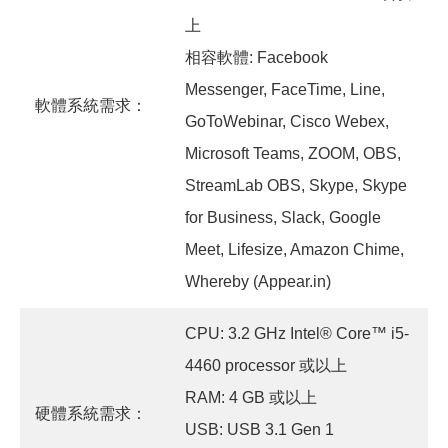
上
相容軟體: Facebook
Messenger, FaceTime, Line,
軟體系統需求：
GoToWebinar, Cisco Webex,
Microsoft Teams, ZOOM, OBS,
StreamLab OBS, Skype, Skype
for Business, Slack, Google
Meet, Lifesize, Amazon Chime,
Whereby (Appear.in)
CPU: 3.2 GHz Intel® Core™ i5-
4460 processor 或以上
RAM: 4 GB 或以上
硬體系統需求：
USB: USB 3.1 Gen 1