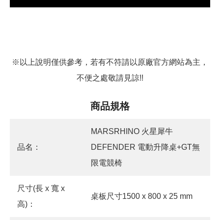
※以上說明僅供參考，若有不符請以原廠官方網站為主，
不便之處敬請見諒!!
商品規格
MARSRHINO 火星犀牛
品名：
DEFENDER 電動升降桌+GT無
限電競椅
尺寸(長 x 寬 x
桌板尺寸1500 x 800 x 25 mm
高)：