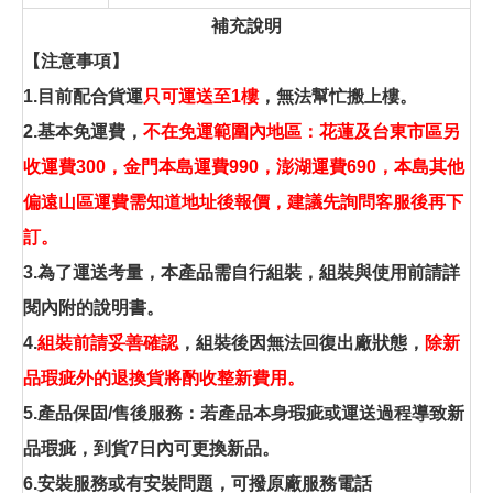
補充說明
【注意事項】
1.目前配合貨運
只可運送至1樓
，無法幫忙搬上樓。
2.基本免運費，
不在免運範圍內地區：花蓮及台東市區另
收運費300，金門本島運費990，澎湖運費690，本島其他
偏遠山區運費需知道地址後報價，建議先詢問客服後再下
訂。
3.為了運送考量，本產品需自行組裝，組裝與使用前請詳
閱內附的說明書。
4.
組裝前請妥善確認
，組裝後因無法回復出廠狀態，
除新
品瑕疵外的退換貨將酌收整新費用。
5.產品保固/售後服務：若產品本身瑕疵或運送過程導致新
品瑕疵，到貨7日內可更換新品。
6.安裝服務或有安裝問題，可撥原廠服務電話