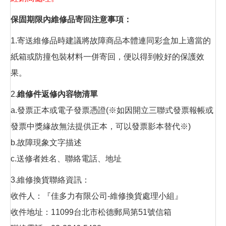
保固期限內維修品寄回注意事項：
1.寄送維修品時建議將故障商品本體連同彩盒加上適當的
紙箱或防撞包裝材料一併寄回，便以得到較好的保護效
果。
2.
維修件返修內容物清單
a.發票正本或電子發票憑證(※如因開立三聯式發票報帳或
發票中獎緣故無法提供正本，可以發票影本替代※)
b.故障現象文字描述
c.送修者姓名、聯絡電話、地址
3.維修換貨聯絡資訊：
收件人：『佳多力有限公司-維修換貨處理小組』
收件地址：11099台北市松德郵局第51號信箱