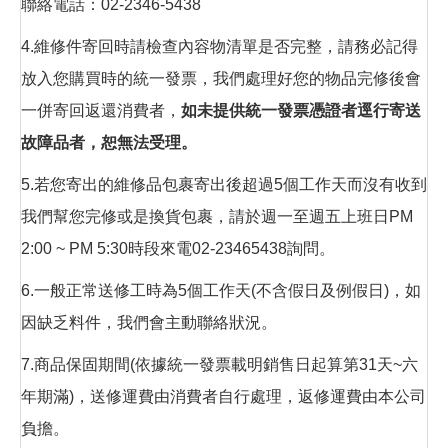
聯絡電話：02-2346-5438
4.維修件寄回時請檢查內容物清單是否完整，請務必記得
放入您購買時的統一發票，我們處理好您的物品完修後會
一併寄回返還消費者，
如未提供統一發票憑證者逕行寄送
故障品者，恕無法受理。
5.若您寄出的維修品包裹寄出後超過5個工作天而沒有收到
我們幫您完修或是換貨包裹，請於週一至週五上班日PM
2:00 ~ PM 5:30時段來電02-23465438詢問。
6.一般正常送修工時為5個工作天(不含假日及例假日)，如
因缺乏料件，我們會主動聯絡狀況。
7.商品保固期間(依據統一發票載明銷售日起算第31天~六
年期滿)，送修運費由消費者自行處理，返修運費由本公司
負擔。