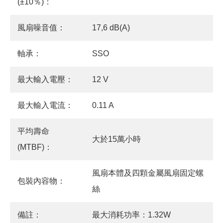
(±10％)：
風扇噪音值：
17,6 dB(A)
軸承：
SSO
最大輸入電壓：
12 V
最大輸入電流：
0.11 A
平均壽命
大於15萬小時
(MTBF)：
風扇本體及四顆金屬風扇固定螺
包裝內容物：
絲
備註：
最大消耗功率：1.32W