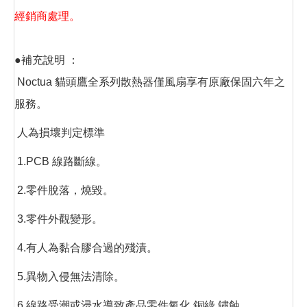
經銷商處理。
●補充說明 ：
Noctua 貓頭鷹全系列散熱器僅風扇享有原廠保固六年之
服務。
人為損壞判定標準
1.PCB 線路斷線。
2.零件脫落，燒毀。
3.零件外觀變形。
4.有人為黏合膠合過的殘漬。
5.異物入侵無法清除。
6.線路受潮或浸水導致產品零件氧化,銅綠,鏽蝕。