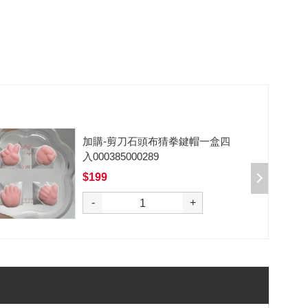
加購-剪刀石頭布猜拳鍵帽一盒四
入000385000289
$199
選購
-
+