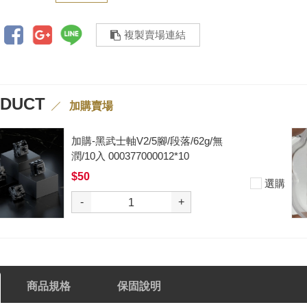
複製賣場連結
ODUCT
加購賣場
加購-黑武士軸V2/5腳/段落/62g/無
潤/10入 000377000012*10
$50
選購
-
+
商品規格
保固說明