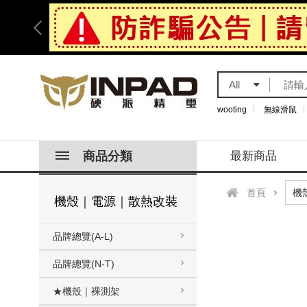
All
wooting
無線滑鼠
商品分類
最新商品
首頁
機殼｜電源｜散熱改裝
品牌總覽(A-L)
品牌總覽(N-T)
★機殼｜裸測架