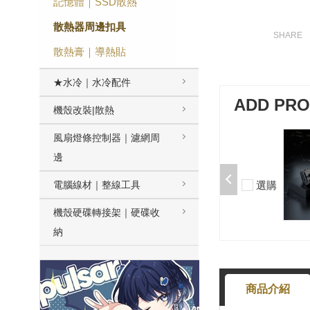
記憶體｜SSD散熱
散熱器周邊扣具
散熱膏｜導熱貼
★水冷｜水冷配件
ADD PR
機殼改裝|散熱
風扇燈條控制器｜濾網周
加購-夢境軸/5腳/段落/58g/無潤/10
入 000377000013*10
邊
$50
選購
電腦線材｜整線工具
-
+
機殼硬碟轉接架｜硬碟收
納
商品介紹