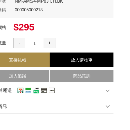
型號
NM-AM5/4-MP83 CH.BK
條碼
000005000218
$295
價格
數量
-
+
直接結帳
放入購物車
加入追蹤
商品諮詢
與運送
資訊