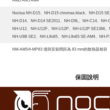
AMD AM5 AM4
Noctua NH-D15、NH-D15 chromax.black、NH-D15 S
NH-D14、NH-D14 SE2011、NH-D9L、NH-C14、NH-
NH-U12、NH-U12F、NH-U12P、NH-U12P SE1366
NH-U9B SE2、NH-L9x65、NH-L9x65 SE-AM4、NH-P
NM-AM5/4-MP83 僅與安裝間距為 83 mm的散熱器相容
保固說明