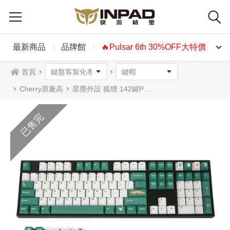
最新商品
品牌館
🔥Pulsar 6th 30%OFF大特價🔥
首頁
Cherry原廠高
星塵外設 狐狸 142鍵PBT熱昇華原廠高英文鍵帽組
已售完