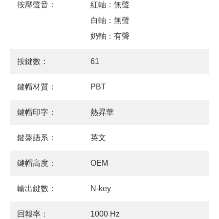
按壓聲音：
紅軸：無聲
白軸：無聲
奶軸：有聲
按鍵數：
61
鍵帽材質：
PBT
鍵帽印字：
熱昇華
鍵盤語系：
英文
鍵帽高度：
OEM
輸出鍵數：
N-key
回報率：
1000 Hz