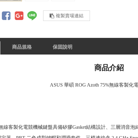
複製賣場連結
商品規格
保固說明
商品介紹
ASUS 華碩 ROG Azoth 75%無線客
h 75%無線客製化電競機械鍵盤具備矽膠Gasket結構設計、三層消音
定器、PBT 二色成型鍵帽和潤滑套件、三模連線含 2.4 GHz Sp