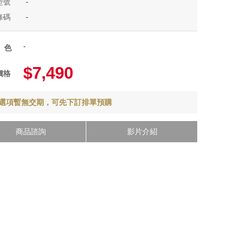
型號
-
條碼
-
-
顏色
$7,490
價格
選項暫無交期，可先下訂排單預購
商品諮詢
影片介紹