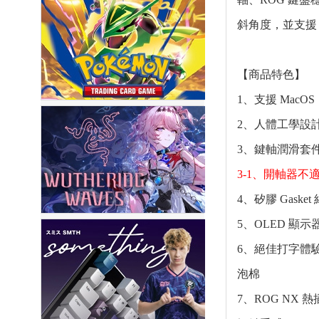
斜角度，並支援 
【商品特色】
1、支援 MacOS
2、人體工學設
3、鍵軸潤滑套件：
3-1
、
開軸器不
4、矽膠 Gas
5、OLED 
6、絕佳打字體
泡棉
7、ROG N