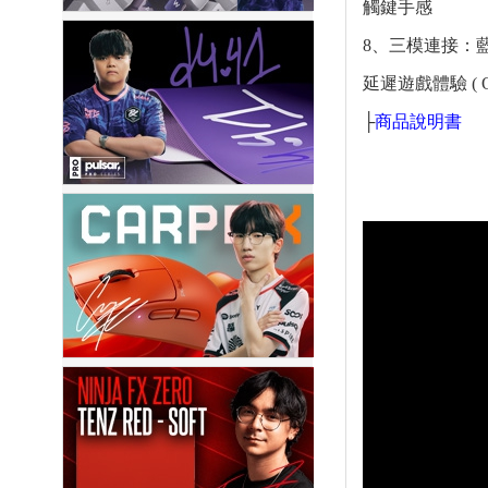
觸鍵手感
8、三模連接：藍牙
延遲遊戲體驗 ( 
├
商品說明書