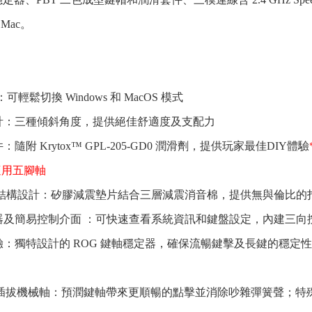
Mac。
：可輕鬆切換 Windows 和 MacOS 模式
計：三種傾斜角度，提供絕佳舒適度及支配力
隨附 Krytox™ GPL-205-GD0 潤滑劑，提供玩家最佳DIY體驗
適用五腳軸
ket 結構設計：矽膠減震墊片結合三層減震消音棉，提供無與倫比
顯示器及簡易控制介面 ：可快速查看系統資訊和鍵盤設定，內建三
驗：獨特設計的 ROG 鍵軸穩定器，確保流暢鍵擊及長鍵的穩定性
X 熱插拔機械軸：預潤鍵軸帶來更順暢的點擊並消除吵雜彈簧聲；