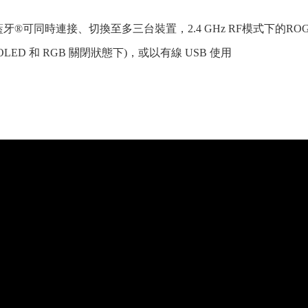
®可同時連接、切換至多三台裝置，2.4 GHz RF模式下的ROG S
OLED 和 RGB 關閉狀態下)，或以有線 USB 使用