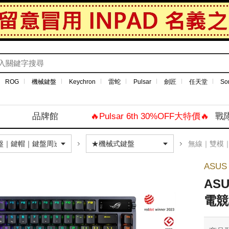
ROG
機械鍵盤
Keychron
雷蛇
Pulsar
劍匠
任天堂
So
品牌館
🔥Pulsar 6th 30%OFF大特價🔥
戰
無線｜雙模
ASUS
AS
電競