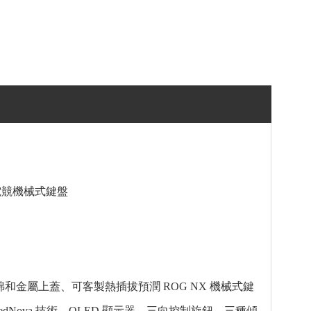
製化電競機械式鍵盤
泡綿和金屬上蓋、可客製熱插拔預潤 ROG NX 機械式鍵
eedNova 技術、OLED 顯示器、三向控制旋鈕、三種傾