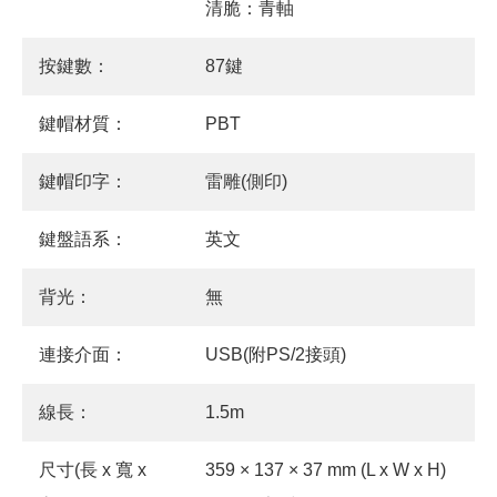
清脆：青軸
按鍵數：
87鍵
鍵帽材質：
PBT
鍵帽印字：
雷雕(側印)
鍵盤語系：
英文
背光：
無
連接介面：
USB(附PS/2接頭)
線長：
1.5m
尺寸(長 x 寬 x
359 × 137 × 37 mm (L x W x H)