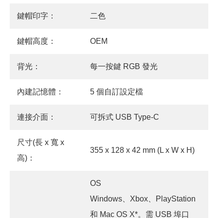
鍵帽印字：
二色
鍵帽高度：
OEM
背光：
每一按鍵 RGB 發光
內建記憶體：
5 個自訂設定檔
連接介面：
可拆式 USB Type-C
尺寸(長 x 寬 x
355 x 128 x 42 mm (L x W x H)
高)：
OS
Windows、Xbox、PlayStation
和 Mac OS X*。需 USB 埠口