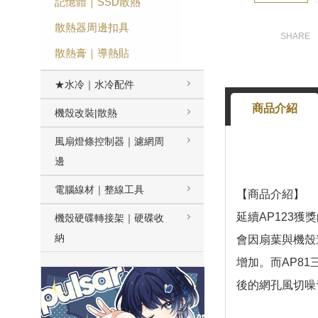
記憶體｜SSD散熱
散熱器周邊扣具
散熱膏｜導熱貼
★水冷｜水冷配件
商品介紹
機殼改裝|散熱
風扇燈條控制器｜濾網周
邊
電腦線材｜整線工具
【商品介紹】
延續AP123獲
機殼硬碟轉接架｜硬碟收
納
會因扇葉與機殼
增加。而AP8
後的網孔風切噪