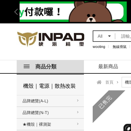
All
wooting
無線滑鼠
商品分類
最新商品
首頁
機殼｜電源｜散熱改裝
已售完
品牌總覽(A-L)
品牌總覽(N-T)
★機殼｜裸測架