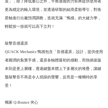
置」，除了降低重心之外，平衡過後的力矩將提供使用者
更為穩定的輸入環境，並透過研製的絲滑柔順導引，對衛
星軸進行出廠預潤調教，造就充滿「鴨感」的大鍵力學，
輕鬆按一按就可以高下立判！
敲擊音感還原
QUACK Mechanics 鴨感包含「音感還原」設計，提供使用
者圓潤的紮實手感，還原各軸體最初的感動，而熱插拔版
本則是更上層樓，透過鍵盤本體上下多層次的堆疊，讓鍵
盤敲擊音不再是令人煩躁的聲響，反而是一種獨特的享
受！
獨家 Q-Bounce 夾心