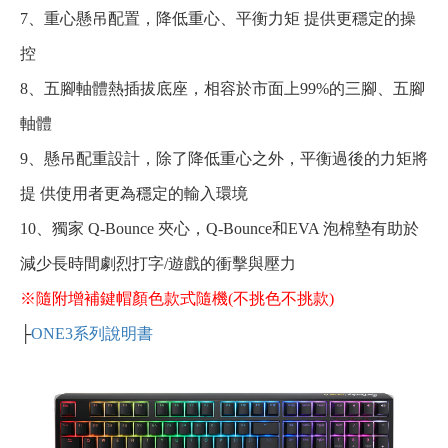
7、重心懸吊配置，降低重心、平衡力矩 提供更穩定的操
控
8、五腳軸體熱插拔底座，相容於市面上99%的三腳、五腳
軸體
9、懸吊配重設計，除了降低重心之外，平衡過後的力矩將
提 供使用者更為穩定的輸入環境
10、獨家 Q-Bounce 夾心，Q-Bounce和EVA 泡棉墊有助於
減少長時間劇烈打字/遊戲的衝擊與壓力
※隨附增補鍵帽顏色款式隨機(不挑色不挑款)
├
ONE3系列說明書