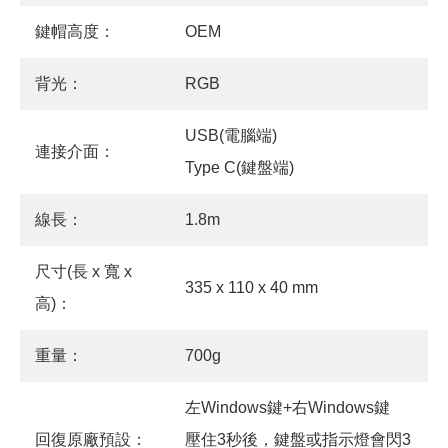
鍵帽高度：
OEM
背光：
RGB
USB(電腦端)
連接介面：
Type C(鍵盤端)
線長：
1.8m
尺寸(長 x 寬 x
335 x 110 x 40 mm
高)：
重量：
700g
左Windows鍵+右Windows鍵
回復原廠預設：
壓住3秒後，鍵盤或指示燈會閃3