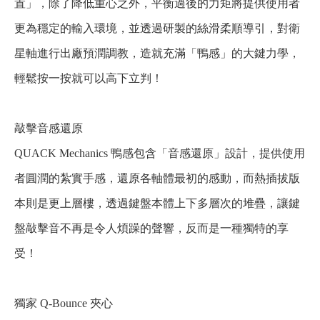
置」，除了降低重心之外，平衡過後的力矩將提供使用者
更為穩定的輸入環境，並透過研製的絲滑柔順導引，對衛
星軸進行出廠預潤調教，造就充滿「鴨感」的大鍵力學，
輕鬆按一按就可以高下立判！
敲擊音感還原
QUACK Mechanics 鴨感包含「音感還原」設計，提供使用
者圓潤的紮實手感，還原各軸體最初的感動，而熱插拔版
本則是更上層樓，透過鍵盤本體上下多層次的堆疊，讓鍵
盤敲擊音不再是令人煩躁的聲響，反而是一種獨特的享
受！
獨家 Q-Bounce 夾心