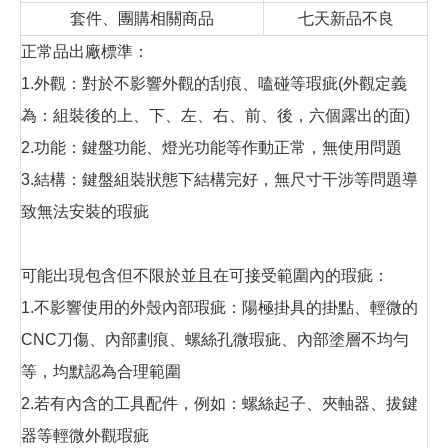
套件、團購相關商品
七天新品不良
正常品出廠標準：
1.外觀：對於不影響外觀的刮痕、嗑碰等瑕疵(外觀定義
為：組裝後的上、下、左、右、前、後，六個露出的面)
2.功能：鍵盤功能、燈光功能等作動正常，無使用問題
3.結構：鍵盤組裝狀態下結構完好，無尺寸干涉等問題導
致無法安裝的瑕疵
可能出現包含但不限於並且在可接受範圍內的瑕疵：
1.不影響使用的外殼內部瑕疵：陽極掛具的掛點、輕微的
CNC刀傷、內部劃痕、螺絲孔微瑕疵、內部塗層不均勻
等，均默認為合理範圍
2.若有內含的工具配件，例如：螺絲起子、夾軸器、拔鍵
器等輕微外觀瑕疵