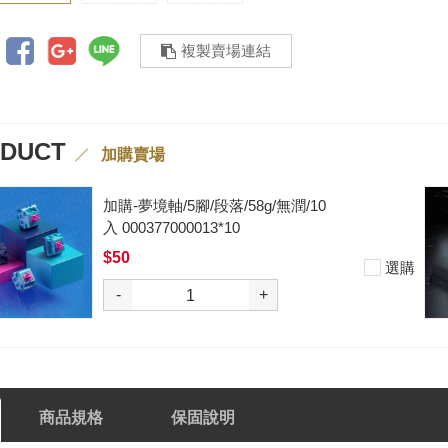
複製賣場連結
ODUCT
加購賣場
加購-黑武士軸V2/5腳/段落/62g/無
潤/10入 000377000012*10
$50
選購
-
+
商品規格
保固說明