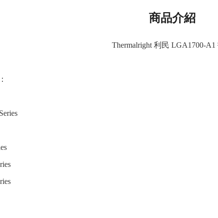
商品介紹
Thermalright 利民 LGA1700-A
：
Series
ies
ries
ries