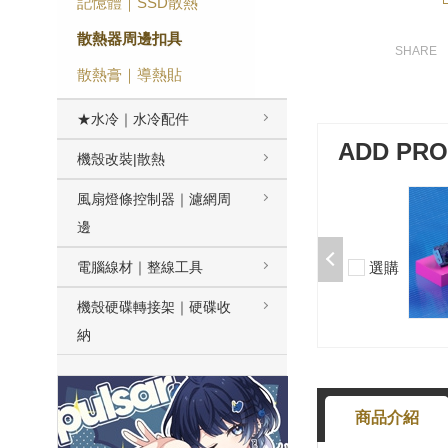
記憶體｜SSD散熱
散熱器周邊扣具
散熱膏｜導熱貼
★水冷｜水冷配件
ADD PR
機殼改裝|散熱
風扇燈條控制器｜濾網周
加購-夢境軸/5腳/段落/58g/無潤/10
入 000377000013*10
邊
$50
選購
電腦線材｜整線工具
-
+
機殼硬碟轉接架｜硬碟收
納
商品介紹