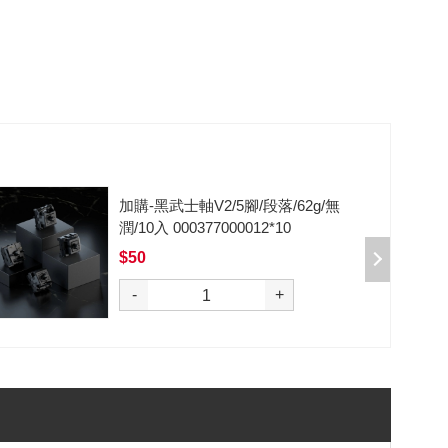
加購-剪刀石頭布猜拳鍵帽一盒四
入000385000289
$199
選購
-
+