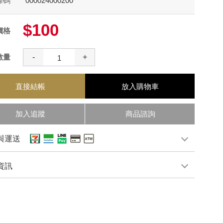
條碼
000024000200
$100
價格
數量
-
+
直接結帳
放入購物車
加入追蹤
商品諮詢
與運送
資訊