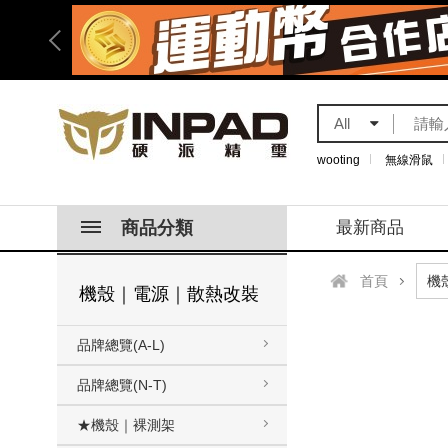
All
wooting
無線滑鼠
商品分類
最新商品
首頁
機殼｜電源｜散熱改裝
品牌總覽(A-L)
品牌總覽(N-T)
★機殼｜裸測架