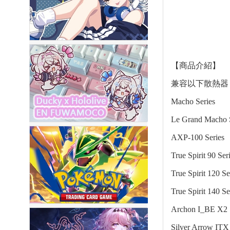
【商品介紹】
兼容以下散熱器
Macho Series
Le Grand Macho 
AXP-100 Series
True Spirit 90 Ser
True Spirit 120 Se
True Spirit 140 Se
Archon I_BE X2
Silver Arrow ITX