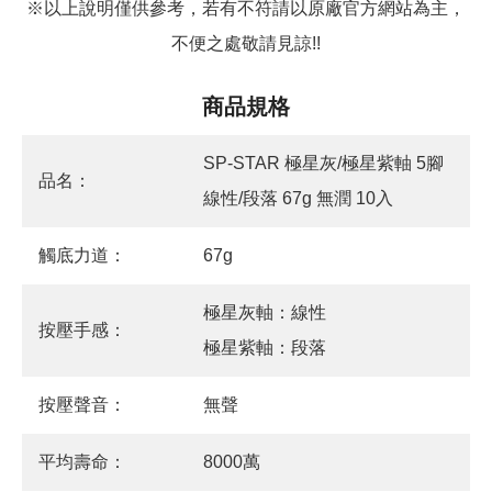
※以上說明僅供參考，若有不符請以原廠官方網站為主，
不便之處敬請見諒!!
商品規格
SP-STAR 極星灰/極星紫軸 5腳
品名：
線性/段落 67g 無潤 10入
觸底力道：
67g
極星灰軸：線性
按壓手感：
極星紫軸：段落
按壓聲音：
無聲
平均壽命：
8000萬