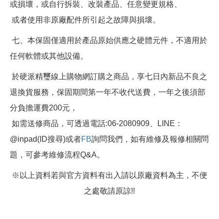
或損壞，或自行拆裝、改裝產品、任意變更規格、
或者使用非原廠配件所引起之故障與損壞。
七、本保固僅適用於產品原始供應之硬體元件，不適用於
任何軟體或其他設備。
於硬派精璽線上購物網訂購之商品，享七日內新品不良之
退換貨服務，保固期間第一年不收代送費，一年之後須部
分負擔運費200元，
如需送修商品，可透過電話:06-2080909、LINE：
@inpad(ID搜尋)或者
FB
詢問我們，如有維修及報修相關問
題，可參考維修流程Q&A。
※以上資料若與官方資料有出入請以原廠資料為主，不便
之處敬請原諒!!