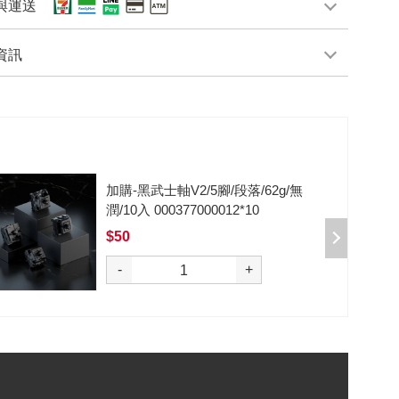
與運送
資訊
加購-黑武士軸V2/5腳/段落/62g/無
潤/10入 000377000012*10
$50
選購
-
+