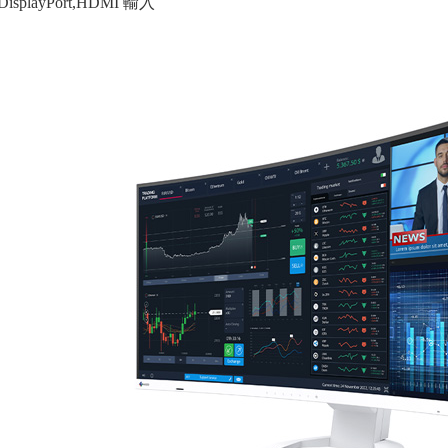
DisplayPort,HDMI 輸入