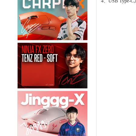
4
、USB Type-C,