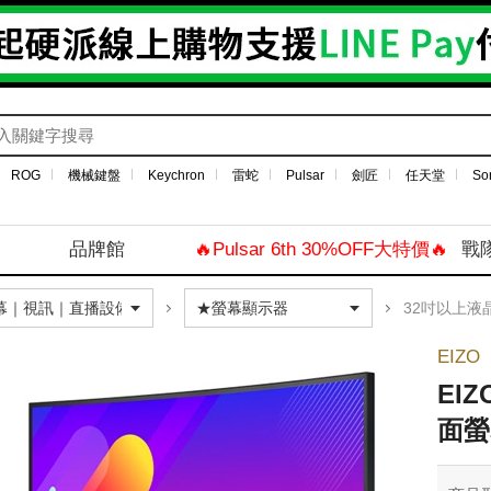
ROG
機械鍵盤
Keychron
雷蛇
Pulsar
劍匠
任天堂
So
品牌館
🔥Pulsar 6th 30%OFF大特價🔥
戰
32吋以上液
EIZO
EIZ
面螢