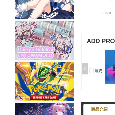
ADD PR
加購-剪刀石頭布猜拳鍵帽一盒四
入000385000289
$199
選購
-
+
商品介紹