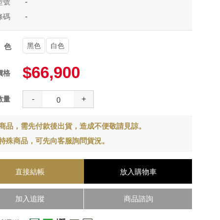
型號
-
條碼
-
黑色
白色
顏色
$66,900
價格
數量
-
+
商品，需先付款後出貨，造成不便敬請見諒。
特殊商品，可先向客服詢問貨況。
直接結帳
放入購物車
加入追蹤
商品諮詢