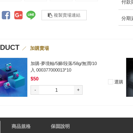
付款
複製賣場連結
分期
ODUCT
加購賣場
加購-夢境軸/5腳/段落/58g/無潤/10
入 000377000013*10
$50
選購
-
+
商品規格
保固說明