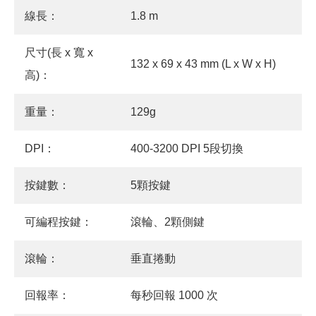
線長：
1.8 m
尺寸(長 x 寬 x
132 x 69 x 43 mm (L x W x H)
高)：
重量：
129g
DPI：
400-3200 DPI 5段切換
按鍵數：
5顆按鍵
可編程按鍵：
滾輪、2顆側鍵
滾輪：
垂直捲動
回報率：
每秒回報 1000 次