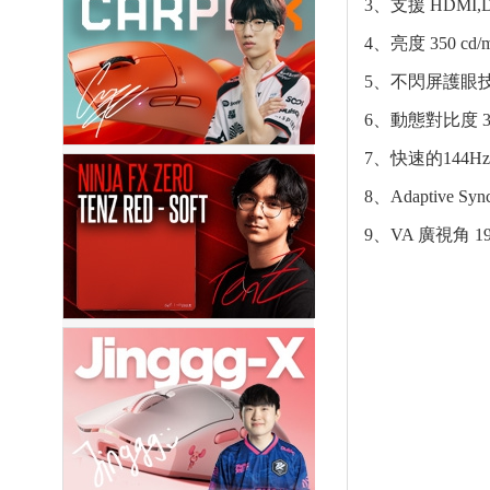
3、支援 HDMI,
4、亮度 350 cd/
5、不閃屏護眼
6、動態對比度 300
7、快速的144
8、Adaptive S
9、VA 廣視角 19