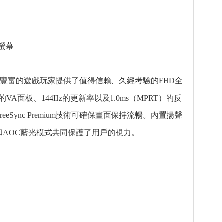
競螢幕
讓經驗豐富的遊戲玩家提供了值得信賴、久經考驗的FHD全
VA面板、144Hz的更新率以及1.0ms（MPRT）的反
ync Premium技術可確保畫面保持流暢。內置揚聲
技術和AOC藍光模式共同保護了用戶的視力。