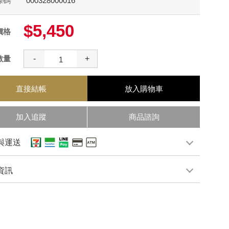
條碼
000328000016
$5,450
價格
數量
-
+
直接結帳
放入購物車
加入追蹤
商品諮詢
與運送
資訊