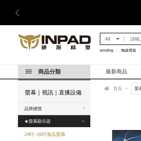
All
wooting
無線滑鼠
商品分類
最新商品
首頁
螢幕｜視訊｜直播設備
品牌總覽
★螢幕顯示器
24吋~26吋液晶螢幕