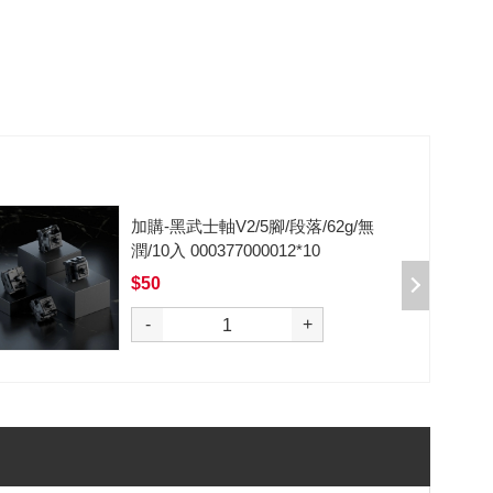
加購-黑武士軸V2/5腳/段落/62g/無
潤/10入 000377000012*10
$50
選購
-
+