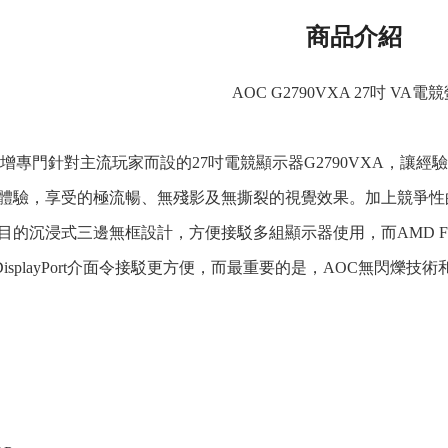
商品介紹
AOC G2790VXA 27吋 VA電
列新增專門針對主流玩家而設的27吋電競顯示器G2790VXA，
 1080體驗，享受的極流暢、無殘影及無撕裂的視覺效果。加上競爭性的
的沉浸式三邊無框設計，方便接駁多組顯示器使用，而AMD FreeS
DisplayPort介面令接駁更方便，而最重要的是，AOC無閃爍