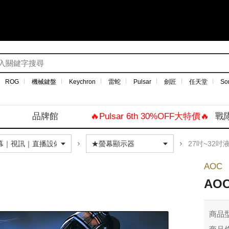
ROG
機械鍵盤
Keychron
雷蛇
Pulsar
劍匠
任天堂
So
品牌館
🔥Pulsar 6th 30%OFF大特價🔥
戰
27吋~32吋
AOC
AOC
商品