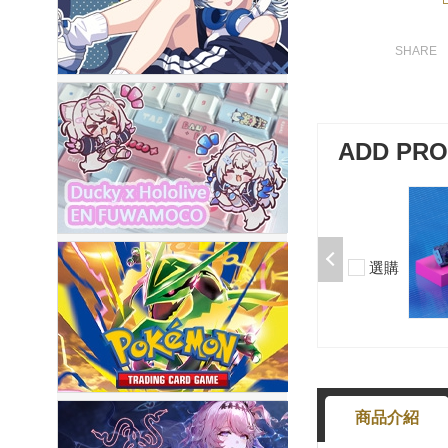
ADD PR
加購-剪刀石頭布猜拳鍵帽一盒四
入000385000289
$199
選購
-
+
商品介紹