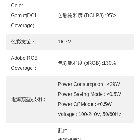
Color
Gamut(DCI
色彩飽和度 (DCI-P3) :95%
Coverage)：
色彩支援：
16.7M
Adobe RGB
色彩飽和度 (sRGB) :130%
Coverage：
Power Consumption : <29W
Power Saving Mode : <0.5W
電源類型/技術：
Power Off Mode : <0.5W
Voltage : 100-240V, 50/60Hz
配件：