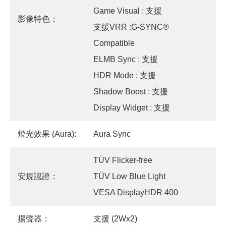
Game Visual : 支援
影像特色：
支援VRR :G-SYNC®
Compatible
ELMB Sync : 支援
HDR Mode : 支援
Shadow Boost : 支援
Display Widget : 支援
燈光效果 (Aura):
Aura Sync
TÜV Flicker-free
安規認證：
TÜV Low Blue Light
VESA DisplayHDR 400
揚聲器：
支援 (2Wx2)