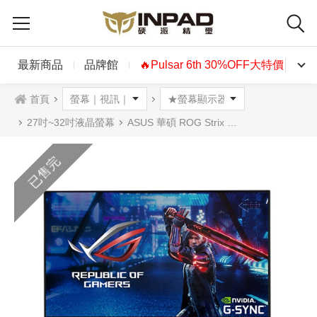
最新商品
品牌館
🔥Pulsar 6th 30%OFF大特價🔥
首頁
27吋~32吋液晶螢幕
ASUS 華碩 ROG Strix XG279Q 電競螢幕 27吋
已售完