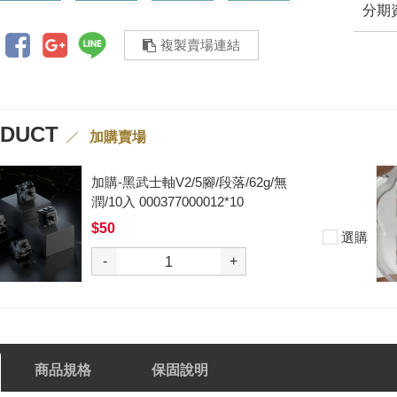
分期
複製賣場連結
ODUCT
加購賣場
加購-夢境軸/5腳/段落/58g/無潤/10
入 000377000013*10
$50
選購
-
+
商品規格
保固說明