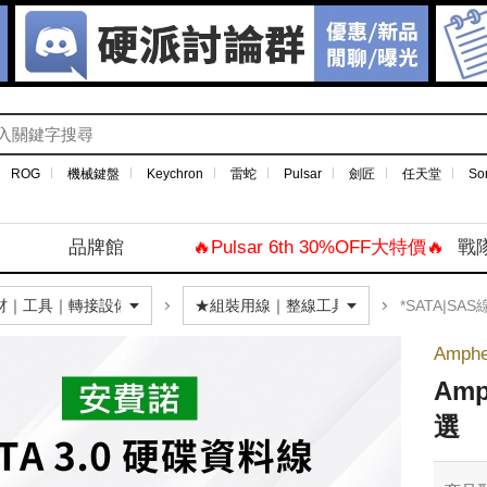
ROG
機械鍵盤
Keychron
雷蛇
Pulsar
劍匠
任天堂
So
品牌館
🔥Pulsar 6th 30%OFF大特價🔥
戰
*SATA|SAS
Amph
Am
選