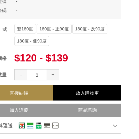
型號
-
條碼
-
雙180度
180度 - 正90度
180度 - 反90度
款式
180度 - 側90度
$120 - $139
價格
數量
-
+
直接結帳
放入購物車
加入追蹤
商品諮詢
與運送