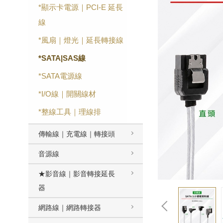
*顯示卡電源｜PCI-E 延長
線
*風扇｜燈光｜延長轉接線
*SATA|SAS線
*SATA電源線
*I/O線｜開關線材
*整線工具｜理線排
傳輸線｜充電線｜轉接頭
音源線
★影音線｜影音轉接延長
器
網路線｜網路轉接器