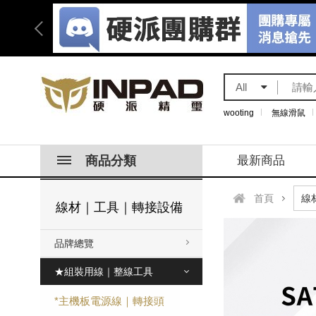
All
wooting
無線滑鼠
商品分類
最新商品
首頁
線材｜工具｜轉接設備
品牌總覽
★組裝用線｜整線工具
*主機板電源線｜轉接頭