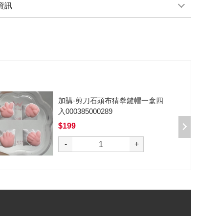
資訊
加購-黑武士軸V2/5腳/段落/62g/無
潤/10入 000377000012*10
$50
選購
-
+