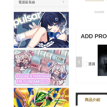
電源延長線
ADD PR
加購-剪刀石頭布猜拳鍵帽一盒四
入000385000289
$199
選購
-
+
商品介紹