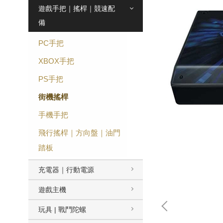
遊戲手把｜搖桿｜競速配
備
PC手把
XBOX手把
PS手把
街機搖桿
手機手把
飛行搖桿｜方向盤｜油門
踏板
充電器｜行動電源
遊戲主機
玩具 | 戰鬥陀螺