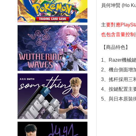
員何坤賢 (Ho 
主
要對應PlayS
也包含音量控制
【商品特色】
1、Razer機械
2、機台側面增加
3、搖杆採用三和 
4、按鍵配置主要對應
5、與日本原裝街機