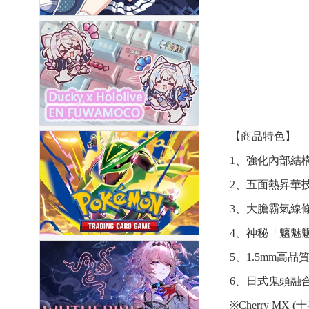
【商品特色】
1、強化內部結
2、五面熱昇華
3、大膽霸氣線
4、神秘「魑魅
5、1.5mm高品
6、日式鬼頭融
※Cherry MX 