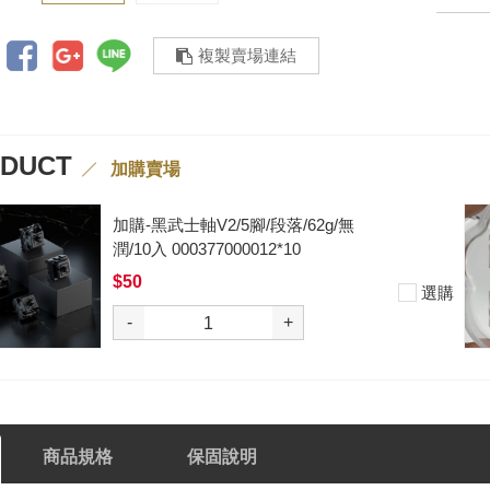
複製賣場連結
ODUCT
加購賣場
加購-黑武士軸V2/5腳/段落/62g/無
潤/10入 000377000012*10
$50
選購
-
+
商品規格
保固說明