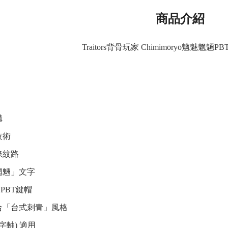
商品介紹
Traitors背骨玩家 Chimimōryō魑魅魍
構
技術
條紋路
魍魎」文字
質PBT鍵帽
合「台式刺青」風格
(十字軸) 適用