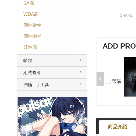
SA高
WDA高
個性鍵帽
個性增補
ADD PR
其他高
軸體
加購-夢境軸/5腳/段落/58g/無潤/10
入 000377000013*10
組裝週邊
$50
選購
潤軸｜手工具
-
+
商品介紹