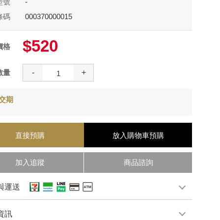
型號
-
條碼
000370000015
$520
價格
數量
-
+
交期
直接預購
放入購物車
預購
加入追蹤
商品諮詢
與運送
資訊