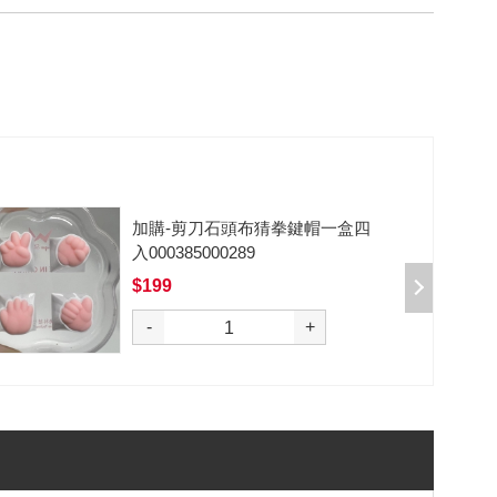
加購-剪刀石頭布猜拳鍵帽一盒四
入000385000289
$199
選購
-
+