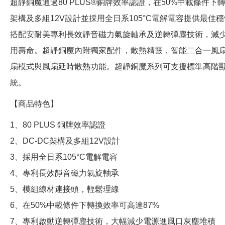
超靜銅魔通過80 PLUS®銅牌效率認證，在50%中載條件下轉
架構及多組12V設計並採用全日系105°C電解電容提供最佳
搭配安耐美專利長效靜音磁力氣旋軸承及逆轉彈塵技術，減
用壽命。超靜銅魔內附獨家配件，散熱精靈，智能二合一風
扇模式與風扇延時散熱功能。超靜銅魔系列可支援標準高階
統。
【商品特色】
1、80 PLUS 銅牌效率認證
2、DC-DC架構及多組12V設計
3、採用全日系105°C電解電容
4、專利長效靜音磁力氣旋軸承
5、模組線材連接頭，輕鬆理線
6、在50%中載條件下轉換效率可高達87%
7、專利啟動逆轉彈塵技術，大幅減少電源進風口灰塵堆積