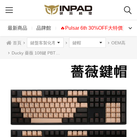
最新商品
品牌館
🔥Pulsar 6th 30%OFF大特價🔥
首頁
OEM高
Ducky 薔薇 108鍵 PBT二色鍵帽組 中文 英文