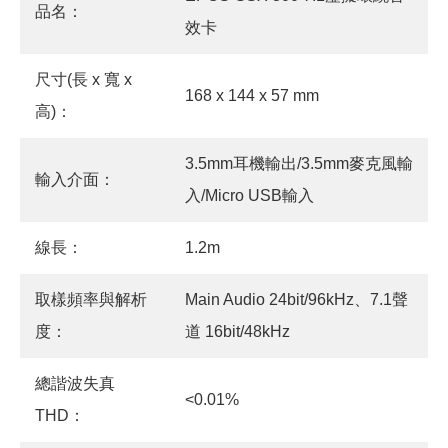
品名：
效卡
尺寸(長 x 寬 x
168 x 144 x 57 mm
高)：
3.5mm耳機輸出/3.5mm麥克風輸
輸入介面：
入/Micro USB輸入
線長：
1.2m
取樣頻率與解析
Main Audio 24bit/96kHz、7.1聲
度：
道 16bit/48kHz
總諧波失真
<0.01%
THD：