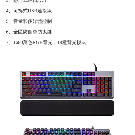
3、懸浮式鍵帽設計
4、可拆式USB連接線
5、音量和多媒體控制
6、全區防衝突防鬼鍵
7、1680萬色RGB背光，18種背光模式