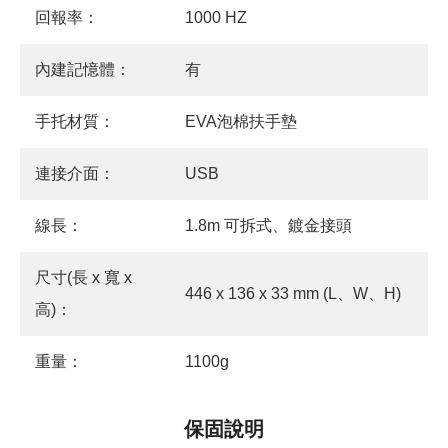
回報率：
1000 HZ
內建記憶體：
有
手托材質：
EVA泡棉扶手墊
連接介面：
USB
線長：
1.8m 可拆式、鍍金接頭
尺寸(長 x 寬 x
446 x 136 x 33 mm (L、W、H)
高)：
重量：
1100g
保固說明