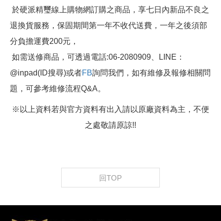
於硬派精璽線上購物網訂購之商品，享七日內新品不良之
退換貨服務，保固期間第一年不收代送費，一年之後須部
分負擔運費200元，
如需送修商品，可透過電話:06-2080909、LINE：
@inpad(ID搜尋)或者
FB
詢問我們，如有維修及報修相關問
題，可參考維修流程Q&A。
※以上資料若與官方資料有出入請以原廠資料為主，不便
之處敬請原諒!!
回TOP