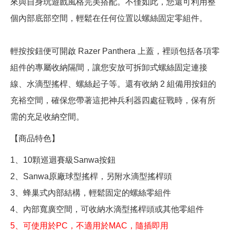
來與自身玩遊戲風格完美搭配。不僅如此，您還可利用整
個內部底部空間，輕鬆在任何位置以螺絲固定零組件。
輕按按鈕便可開啟 Razer Panthera 上蓋，裡頭包括各項零
組件的專屬收納隔間，讓您安放可拆卸式螺絲固定連接
線、水滴型搖桿、螺絲起子等。還有收納 2 組備用按鈕的
充裕空間，確保您帶著這把神兵利器四處征戰時，保有所
需的充足收納空間。
【商品特色】
1、10顆巡迴賽級Sanwa按鈕
2、Sanwa原廠球型搖桿，另附水滴型搖桿頭
3、蜂巢式內部結構，輕鬆固定的螺絲零組件
4、內部寬廣空間，可收納水滴型搖桿頭或其他零組件
5、可使用於PC，不適用於MAC，隨插即用