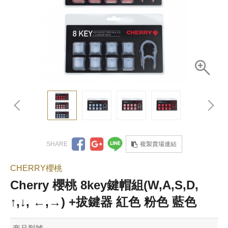
複製賣場連結
CHERRY櫻桃
Cherry 櫻桃 8key鍵帽組(W,A,S,D,
↑,↓, ←,→) +拔鍵器 紅色 粉色 藍色