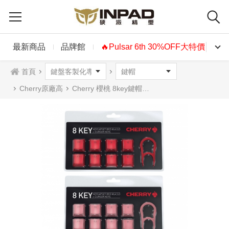
最新商品
品牌館
🔥Pulsar 6th 30%OFF大特價🔥
首頁
Cherry原廠高
Cherry 櫻桃 8key鍵帽組(W,A,S,D, ↑,↓, ←,→) +拔鍵器 紅色 粉色 藍色