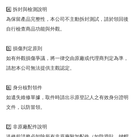
4️⃣ 拆封與檢測說明
為保留產品完整性，本公司不主動拆封測試，請於領回後
自行檢查商品功能與外觀。
5️⃣ 損傷判定原則
如有外觀損傷爭議，將一律交由原廠或代理商判定為準，
請恕本公司無法提供主觀認定。
6️⃣ 身分核對領件
如遺失維修單據，取件時請出示原登記人之有效身分證明
文件，以防冒領。
7️⃣ 非原廠配件說明
送修前請務必卸除所有非原廠附加配件（如防滑貼、鍵帽