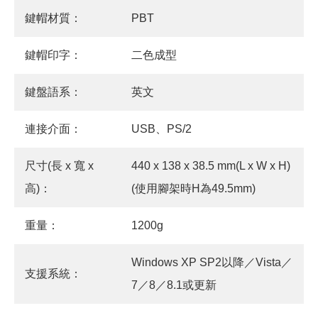
鍵帽材質：
PBT
鍵帽印字：
二色成型
鍵盤語系：
英文
連接介面：
USB、PS/2
尺寸(長 x 寬 x
440 x 138 x 38.5 mm(L x W x H)
高)：
(使用腳架時H為49.5mm)
重量：
1200g
Windows XP SP2以降／Vista／
支援系統：
7／8／8.1或更新