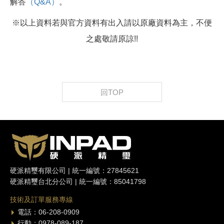
解答
（Q&A）
。
※以上資料若與官方資料有出入請以原廠資料為主，不便
之處敬請原諒!!
回TOP
硬派精璽有限公司 | 統一編號：27845621
硬派精璽台北分公司 | 統一編號：85041798
技術及訂單服務專線
電話：06-208-0909
行動：0978-089-187