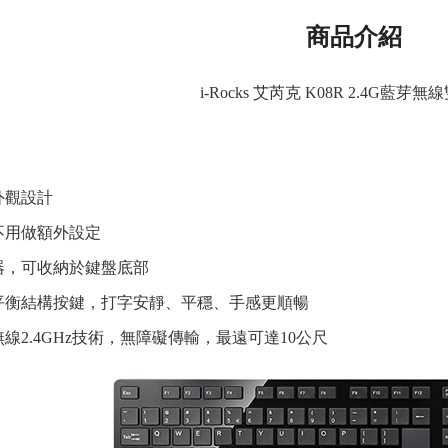
商品介紹
i-Rocks 艾芮克 K08R 2.4G藍芽
外觀設計
不用做額外設定
器，可收納於鍵盤底部
平衡結構按鍵，打字安靜、平穩、手感更順暢
線2.4GHz技術，無障礙傳輸，最遠可達10公尺