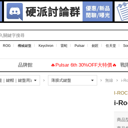
ROG
機械鍵盤
Keychron
雷蛇
Pulsar
劍匠
任天堂
So
品牌館
🔥Pulsar 6th 30%OFF大特價🔥
戰
無線
i-R
I-RO
i-R
商品