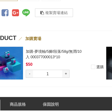
複製賣場連結
ODUCT
加購賣場
加購-黑武士軸V2/5腳/段落/62g/無
潤/10入 000377000012*10
$50
購
-
+
商品規格
保固說明