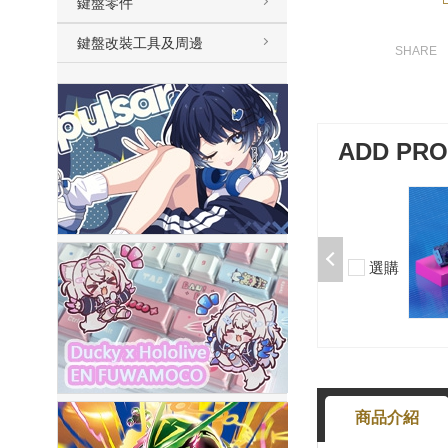
鍵盤零件
鍵盤改裝工具及周邊
ADD PR
加購-夢境軸/5腳/段落/58g/無潤/10
入 000377000013*10
$50
選
-
+
商品介紹