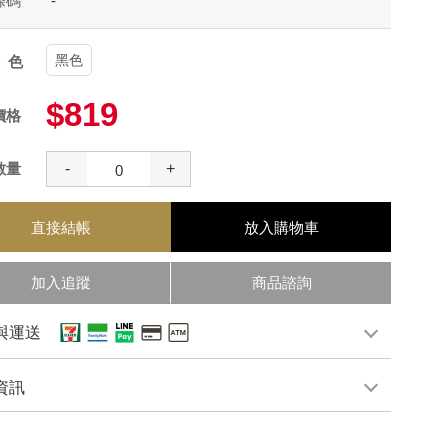
條碼
-
黑色
顏色
$819
價格
數量
-
+
直接結帳
放入購物車
加入追蹤
商品諮詢
與運送
資訊