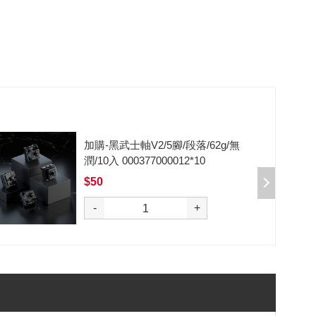
加購-剪刀石頭布猜拳鍵帽一盒四
入000385000289
$199
選購
-
+