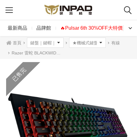
最新商品
品牌館
🔥Pulsar 6th 30%OFF大特價🔥
首頁
有線
Razer 雷蛇 BLACKWIDOW CHROMA V2黑寡婦蜘蛛終極版機械式鍵盤 綠軸 黃軸 中文 英文
已售完