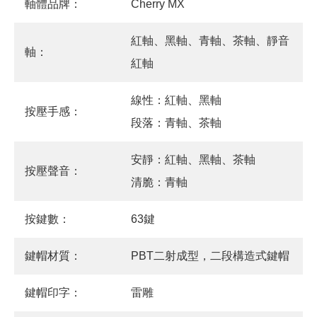
軸體品牌：
Cherry MX
紅軸、黑軸、青軸、茶軸、靜音
軸：
紅軸
線性：紅軸、黑軸
按壓手感：
段落：青軸、茶軸
安靜：紅軸、黑軸、茶軸
按壓聲音：
清脆：青軸
按鍵數：
63鍵
鍵帽材質：
PBT二射成型，二段構造式鍵帽
鍵帽印字：
雷雕