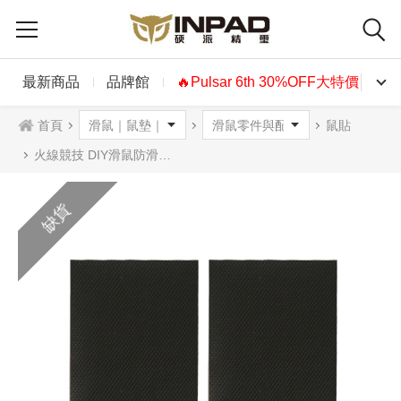
最新商品
品牌館
🔥Pulsar 6th 30%OFF大特價🔥
首頁
鼠貼
火線競技 DIY滑鼠防滑貼 7x14 cm 2入 黑色
缺貨