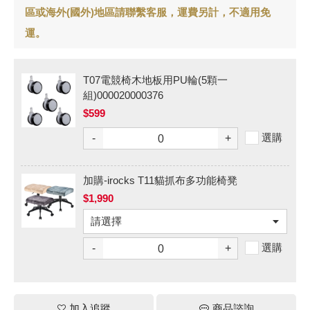
區或海外(國外)地區請聯繫客服，運費另計，不適用免
運。
T07電競椅木地板用PU輪(5顆一
組)000020000376
$599
選購
-
+
加購-irocks T11貓抓布多功能椅凳
$1,990
選購
-
+
加入追蹤
商品諮詢