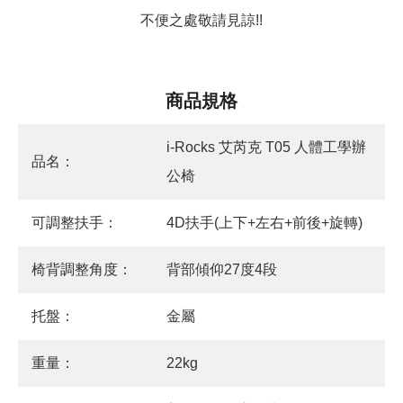
不便之處敬請見諒!!
商品規格
i-Rocks 艾芮克 T05 人體工學辦
品名：
公椅
可調整扶手：
4D扶手(上下+左右+前後+旋轉)
椅背調整角度：
背部傾仰27度4段
托盤：
金屬
重量：
22kg