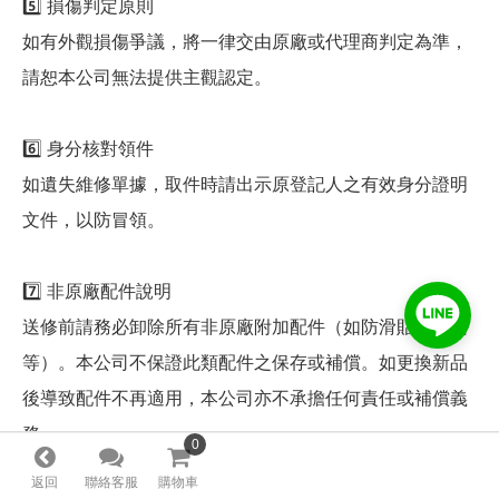
5️⃣ 損傷判定原則
如有外觀損傷爭議，將一律交由原廠或代理商判定為準，
請恕本公司無法提供主觀認定。
6️⃣ 身分核對領件
如遺失維修單據，取件時請出示原登記人之有效身分證明
文件，以防冒領。
7️⃣ 非原廠配件說明
送修前請務必卸除所有非原廠附加配件（如防滑貼、鍵帽
等）。本公司不保證此類配件之保存或補償。如更換新品
後導致配件不再適用，本公司亦不承擔任何責任或補償義
務。
0
0
若您需要送修商品，請透過以下方式聯繫我們：
返回
聯絡客服
購物車