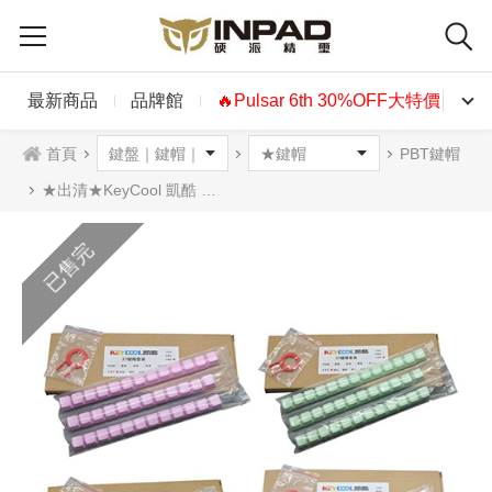
最新商品
品牌館
🔥Pulsar 6th 30%OFF大特價🔥
首頁
PBT鍵帽
★出清★KeyCool 凱酷 37PBT單倍粉彩鍵帽 英文 側印
已售完