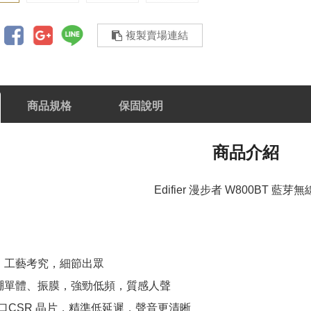
複製賣場連結
商品規格
保固說明
商品介紹
Edifier 漫步者 W800BT 藍芽
，工藝考究，細節出眾
釹鐵硼單體、振膜，強勁低頻，質感人聲
進口CSR 晶片，精準低延遲，聲音更清晰