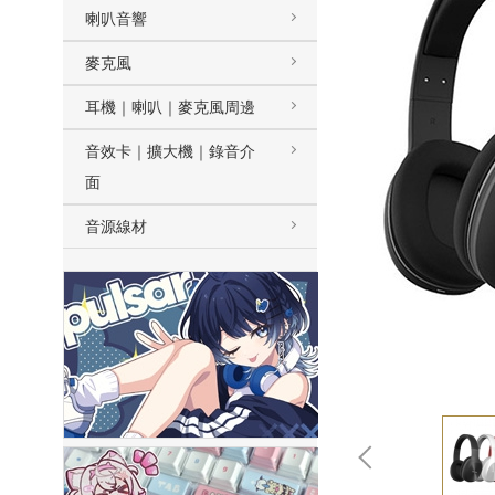
喇叭音響
麥克風
耳機｜喇叭｜麥克風周邊
音效卡｜擴大機｜錄音介
面
音源線材