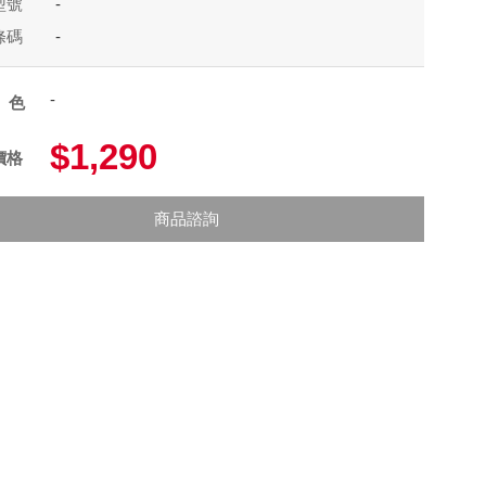
型號
-
條碼
-
-
顏色
$1,290
價格
商品諮詢