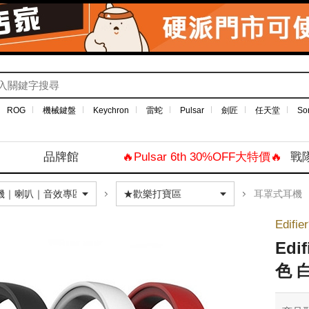
ROG
機械鍵盤
Keychron
雷蛇
Pulsar
劍匠
任天堂
So
品牌館
🔥Pulsar 6th 30%OFF大特價🔥
戰
耳罩式耳機
Edif
Edi
色 