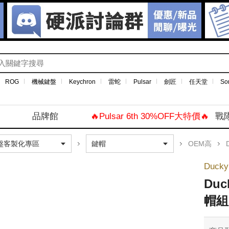
ROG
機械鍵盤
Keychron
雷蛇
Pulsar
劍匠
任天堂
So
品牌館
🔥Pulsar 6th 30%OFF大特價🔥
戰
OEM高
D
Ducky
Duc
帽組