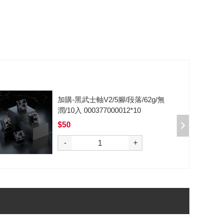
加購-黑武士軸V2/5腳/段落/62g/無
潤/10入 000377000012*10
$50
選購
-
+