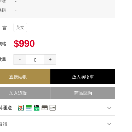
型號
-
條碼
-
英文
語言
$990
價格
數量
-
+
直接結帳
放入購物車
加入追蹤
商品諮詢
與運送
資訊