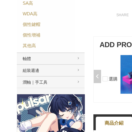
SA高
WDA高
個性鍵帽
個性增補
ADD PR
其他高
軸體
加購-剪刀石頭布猜拳鍵帽一盒四
入000385000289
組裝週邊
$199
選購
潤軸｜手工具
-
+
商品介紹