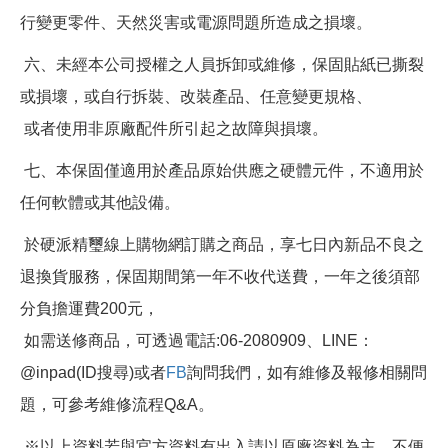
行變更零件、天然災害或電源問題所造成之損壞。
六、未經本公司授權之人員拆卸或維修，保固貼紙已撕裂
或損壞，或自行拆裝、改裝產品、任意變更規格、
或者使用非原廠配件所引起之故障與損壞。
七、本保固僅適用於產品原始供應之硬體元件，不適用於
任何軟體或其他設備。
於硬派精璽線上購物網訂購之商品，享七日內新品不良之
退換貨服務，保固期間第一年不收代送費，一年之後須部
分負擔運費200元，
如需送修商品，可透過電話:06-2080909、LINE：
@inpad(ID搜尋)或者
FB
詢問我們，如有維修及報修相關問
題，可參考維修流程Q&A。
※以上資料若與官方資料有出入請以原廠資料為主，不便