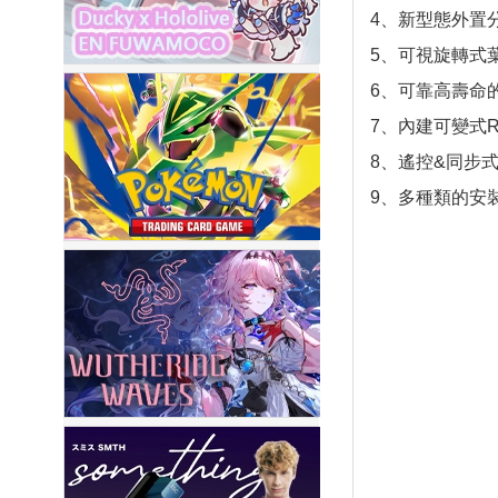
4、新型態外置
5、可視旋轉式
6、可靠高壽命的
7、內建可變式RG
8、遙控&同步式
9、多種類的安裝