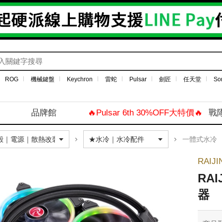
ROG
機械鍵盤
Keychron
雷蛇
Pulsar
劍匠
任天堂
So
品牌館
🔥Pulsar 6th 30%OFF大特價🔥
戰
一體式水冷
RAIJI
RAI
器