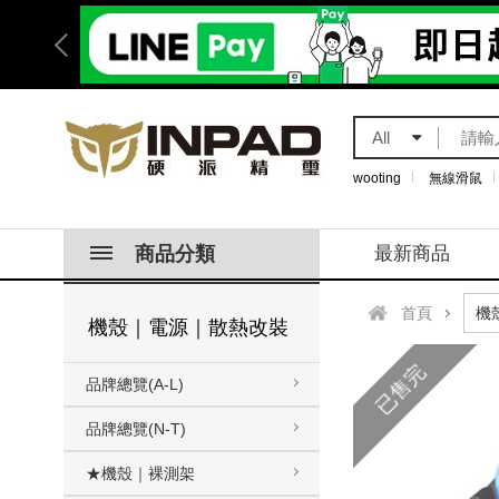
All
wooting
無線滑鼠
商品分類
最新商品
首頁
機殼｜電源｜散熱改裝
已售完
品牌總覽(A-L)
品牌總覽(N-T)
★機殼｜裸測架