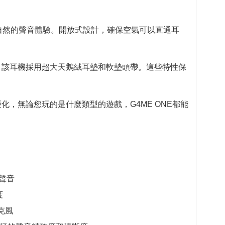
和自然的聲音體驗。開放式設計，確保空氣可以直通耳
汗。該耳機採用超大天鵝絨耳墊和軟墊頭帶。這些特性保
優化，無論您玩的是​​什麼類型的遊戲，G4ME ONE都能
戲聲音
度
克風