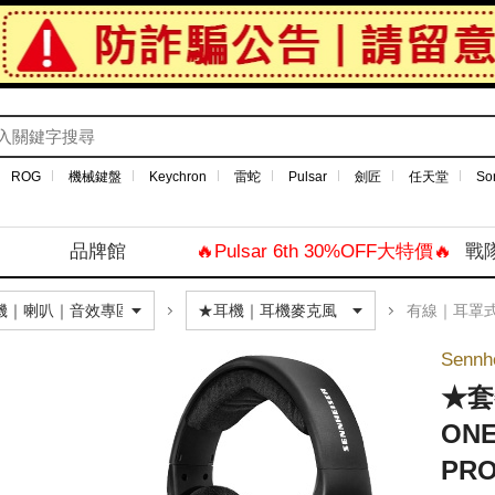
ROG
機械鍵盤
Keychron
雷蛇
Pulsar
劍匠
任天堂
So
品牌館
🔥Pulsar 6th 30%OFF大特價🔥
戰
有線｜耳罩
Senn
★套
ON
PR