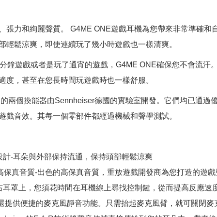
、張力和絢麗聲質。 G4ME ONE遊戲耳機為您帶來非常準確
部輕鬆涼爽，即使連續玩了幾小時遊戲也一樣清爽。
0分鐘遊戲或者是玩了通宵的遊戲，G4ME ONE確保您不會流
適度，甚至在您長時間玩遊戲時也一樣舒服。
採用的兩個換能器由Sennheiser德國的實驗室開發。它們均已通過
遊戲音效。其每一個零部件都經過機械和聲學測試。
設計-耳朵與外部保持流通，保持頭部輕鬆涼爽
iser高保真音質-出色的高保真音質，重放遊戲開發商為您打造的遊
右耳罩上，您須花時間在耳機線上尋找控制鍵，從而提高反應速
ONE還提供便捷的麥克風靜音功能。只需抬起麥克風臂，就可關閉麥