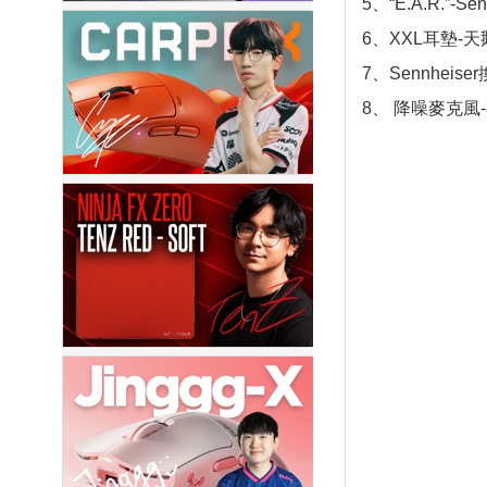
5、“E.A.R.
6、XXL耳墊-
7、Sennhei
8、 降噪麥克