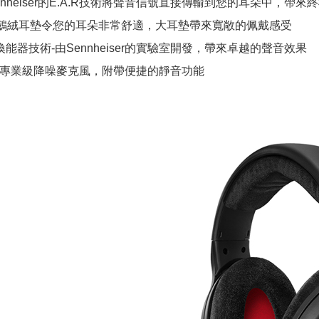
”-Sennheiser的E.A.R技術將聲音信號直接傳輸到您的耳朵中，
天鵝絨耳墊令您的耳朵非常舒適，大耳​​墊帶來寬敞的佩戴感受
ser換能器技術-由Sennheiser的實驗室開發，帶來卓越的聲音效果
風-專業級降噪麥克風，附帶便捷的靜音功能