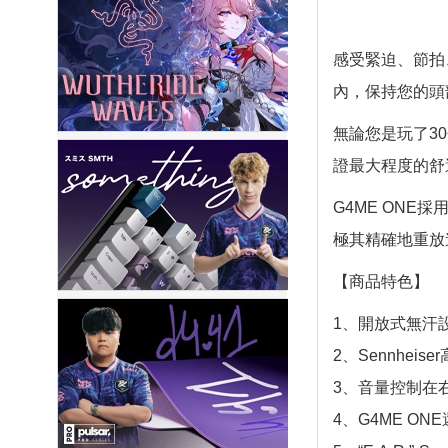
感受緊迫、節拍
內，保持您的頭
無論您是玩了3
證最大程度的舒
G4ME ONE
極其精確地重放
【商品特色】
1、開放式無汗
2、Sennhe
3、音量控制在
4、G4ME 