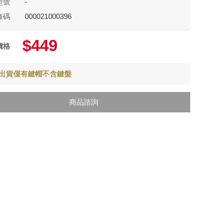
型號
-
條碼
000021000396
$449
價格
出貨僅有鍵帽不含鍵盤
商品諮詢