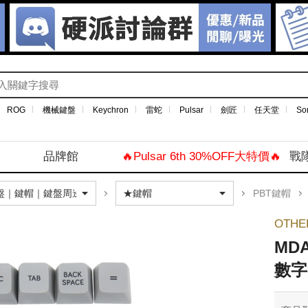
ROG
機械鍵盤
Keychron
雷蛇
Pulsar
劍匠
任天堂
So
品牌館
🔥Pulsar 6th 30%OFF大特價🔥
戰
PBT鍵帽
OTH
MD
數字