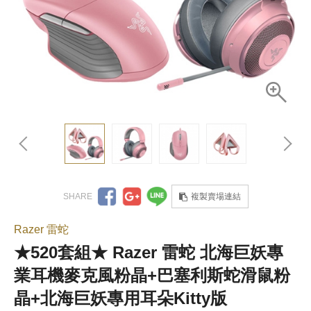
複製賣場連結
Razer 雷蛇
★520套組★ Razer 雷蛇 北海巨妖專
業耳機麥克風粉晶+巴塞利斯蛇滑鼠粉
晶+北海巨妖專用耳朵Kitty版