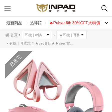
最新商品
品牌館
🔥Pulsar 6th 30%OFF大特價🔥
首頁
有線｜耳罩式
★520套組★ Razer 雷蛇 北海巨妖專業耳機麥克風粉晶+巴塞利斯蛇滑鼠粉晶+北海巨妖專用耳朵Kitty版
已售完