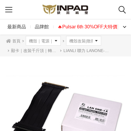
最新商品
品牌館
🔥Pulsar 6th 30%OFF大特價🔥
首頁
顯卡｜改裝千斤頂｜轉接架
LIANLI 聯力 LANONE-1X 顯示卡垂直立架 (含延長線)