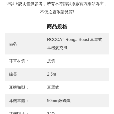
※以上說明僅供參考，若有不符請以原廠官方網站為主，
不便之處敬請見諒!
商品規格
ROCCAT Renga Boost 耳罩式
品名：
耳機麥克風
耳罩材質：
皮質
線長：
2.5m
耳機類型：
耳罩式
耳機單體：
50mm釹磁鐵
耳機阻抗：
32Ω