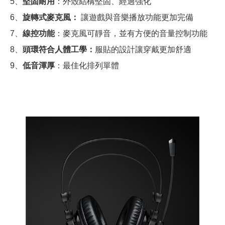
5、
堅固耐用
：外殼結構堅固、經過強化
6、
旋轉式麥克風：
讓遊戲與音樂播放功能更加完備
7、
線控功能
：麥克風可靜音，並有方便的音量控制功能
8、
頭環符合人體工學：
服貼的設計讓穿戴更加舒適
9、
低音渾厚
：最佳化排列單體