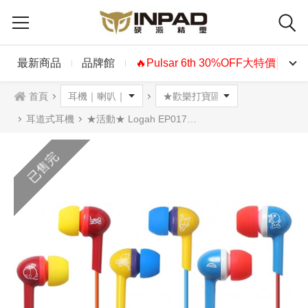
最新商品
品牌館
🔥Pulsar 6th 30%OFF大特價🔥
首頁
耳道式耳機
★活動★ Logah EP017A 耳塞式耳機 雷神索爾 美國隊長 鋼鐵人
已售完