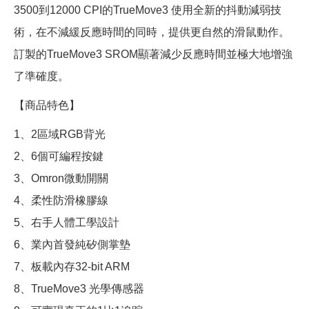
3500到12000 CPI的TrueMove3 使用全新的抖動減弱技
術，在不減緩反應時間的同時，提供更自然的滑鼠動作。
訂製的TrueMove3 SROM顯著減少反應時間並極大地增強
了準確度。
【商品特色】
1、2區域RGB背光
2、6個可編程按鍵
3、Omron微動開關
4、柔性防滑橡膠線
5、右手人體工學設計
6、業內首發純矽側掌墊
7、板載內存32-bit ARM
8、TrueMove3 光學傳感器