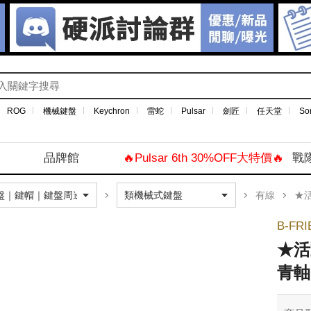
ROG
機械鍵盤
Keychron
雷蛇
Pulsar
劍匠
任天堂
So
品牌館
🔥Pulsar 6th 30%OFF大特價🔥
戰
有線
★活動★
B-FR
★活
青軸