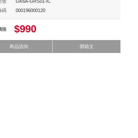
型號
GK6A-GRS01-IC
條碼
000196000120
$990
價格
商品諮詢
開箱文