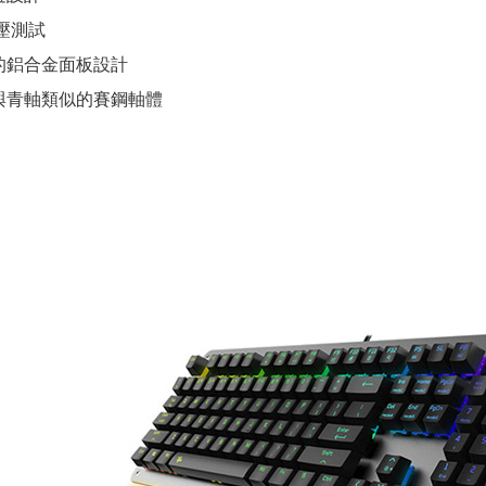
按壓測試
的鋁合金面板設計
與青軸類似的賽鋼軸體