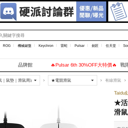
ROG
機械鍵盤
Keychron
雷蛇
Pulsar
劍匠
任天堂
So
品牌館
🔥Pulsar 6th 30%OFF大特價🔥
戰
有線滑鼠
Taid
★活
滑鼠