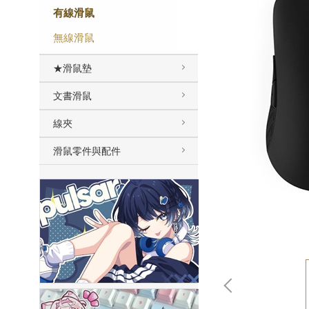
有線滑鼠
無線滑鼠
★滑鼠墊
文書滑鼠
線夾
滑鼠零件與配件