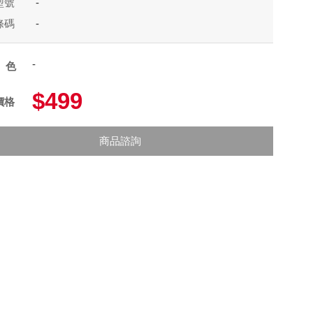
型號
-
條碼
-
-
顏色
$499
價格
商品諮詢