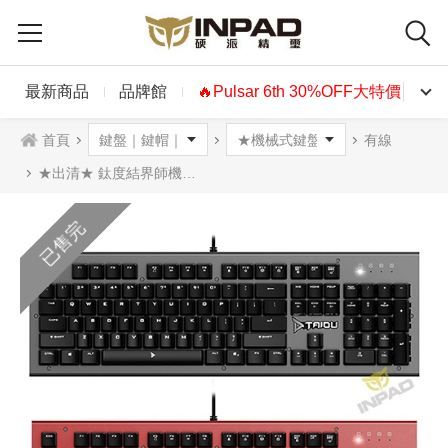
最新商品
品牌館
🔥Pulsar 6th 30%OFF大特價🔥
首頁
有線
★出清★ 鈦度結界師機械式鍵盤 青軸 英文 紅鋁噴砂 槍鋁噴砂
已售完