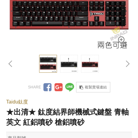
複製賣場連結
Taidu鈦度
★出清★ 鈦度結界師機械式鍵盤 青軸
英文 紅鋁噴砂 槍鋁噴砂