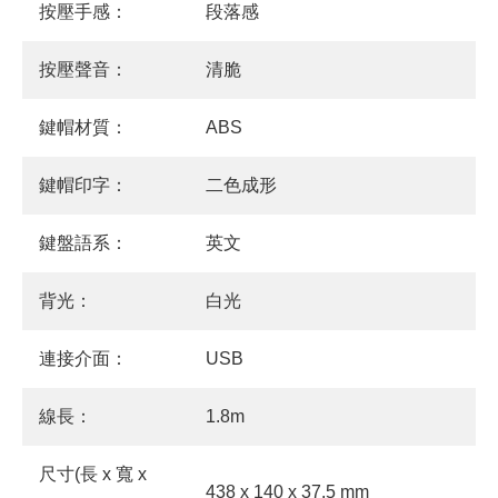
按壓手感：
段落感
按壓聲音：
清脆
鍵帽材質：
ABS
鍵帽印字：
二色成形
鍵盤語系：
英文
背光：
白光
連接介面：
USB
線長：
1.8m
尺寸(長 x 寬 x
438 x 140 x 37.5 mm