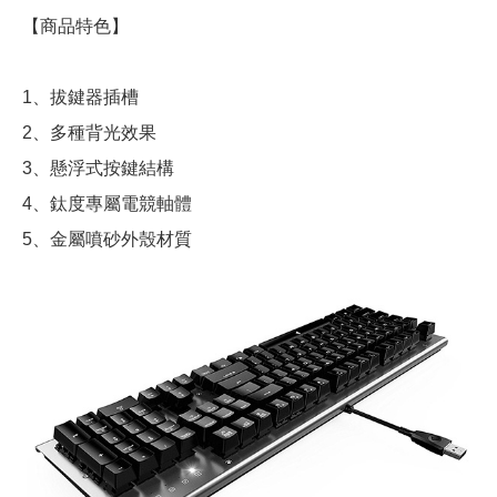
【商品特色】
1、拔鍵器插槽
2、多種背光效果
3、懸浮式按鍵結構
4、鈦度專屬電競軸體
5、金屬噴砂外殼材質